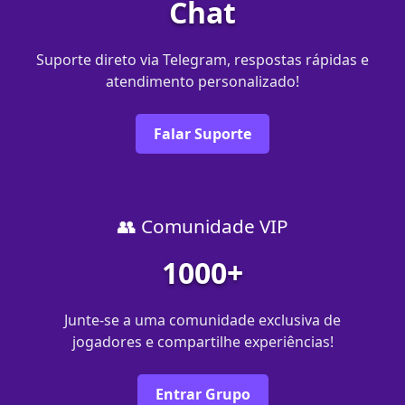
Chat
Suporte direto via Telegram, respostas rápidas e
atendimento personalizado!
Falar Suporte
👥 Comunidade VIP
1000+
Junte-se a uma comunidade exclusiva de
jogadores e compartilhe experiências!
Entrar Grupo