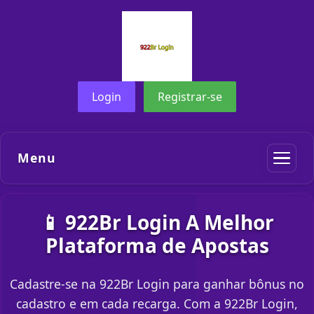
Login
Registrar-se
Menu
📱 922Br Login A Melhor
Plataforma de Apostas
Cadastre-se na 922Br Login para ganhar bônus no
cadastro e em cada recarga. Com a 922Br Login,