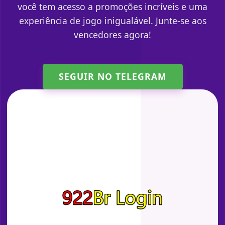
você tem acesso a promoções incríveis e uma
experiência de jogo inigualável. Junte-se aos
vencedores agora!
SEGUIR NO TELEGRAM