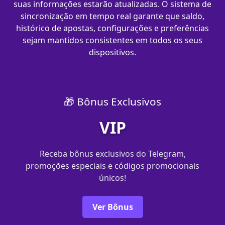
suas informações estarão atualizadas. O sistema de
sincronização em tempo real garante que saldo,
histórico de apostas, configurações e preferências
sejam mantidos consistentes em todos os seus
dispositivos.
🎁 Bônus Exclusivos
VIP
Receba bônus exclusivos do Telegram,
promoções especiais e códigos promocionais
únicos!
Ver Bônus