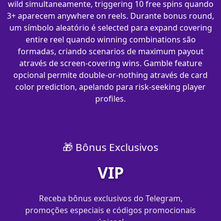
wild simultaneamente, triggering 10 free spins quando
3+ aparecem anywhere on reels. Durante bonus round,
um símbolo aleatório é selected para expand covering
entire reel quando winning combinations são
formadas, criando scenarios de maximum payout
através de screen-covering wins. Gamble feature
opcional permite double-or-nothing através de card
color prediction, apelando para risk-seeking player
profiles.
🎁 Bônus Exclusivos
VIP
Receba bônus exclusivos do Telegram,
promoções especiais e códigos promocionais