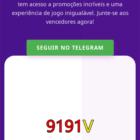
tem acesso a promoções incríveis e uma
experiência de jogo inigualável. Junte-se aos
vencedores agora!
SEGUIR NO TELEGRAM