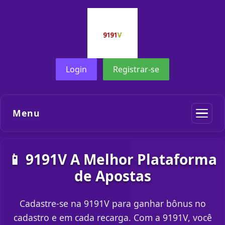
Login
Registrar-se
Menu
📱 9191V A Melhor Plataforma
de Apostas
Cadastre-se na 9191V para ganhar bônus no
cadastro e em cada recarga. Com a 9191V, você