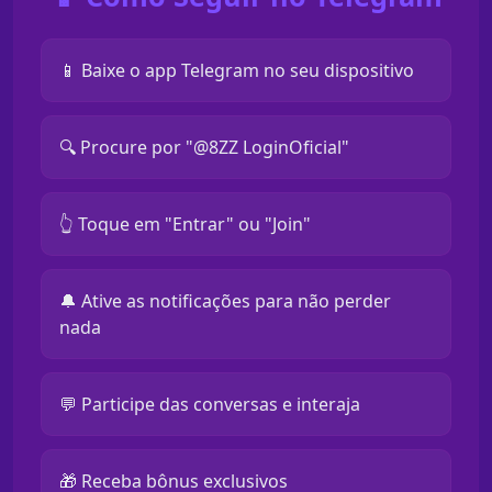
📱 Baixe o app Telegram no seu dispositivo
🔍 Procure por "@8ZZ LoginOficial"
👆 Toque em "Entrar" ou "Join"
🔔 Ative as notificações para não perder
nada
💬 Participe das conversas e interaja
🎁 Receba bônus exclusivos