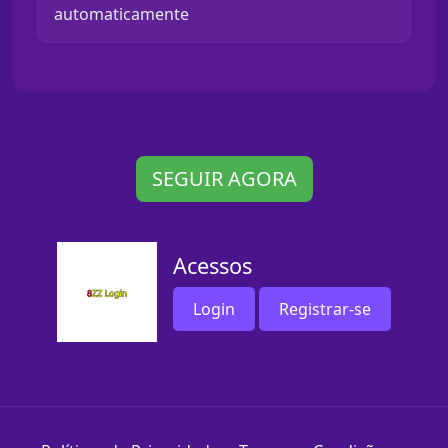
automaticamente
SEGUIR AGORA
Acessos
Login
Registrar-se