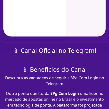
📱 Canal Oficial no Telegram!
📱 Benefícios do Canal
Descubra as vantagens de seguir a 8Pg Com Login no
Telegram
Outro ponto que faz da
8Pg Com Login
uma líder no
mercado de apostas online no Brasil é o investimento
em tecnologia de ponta. A plataforma foi projetada