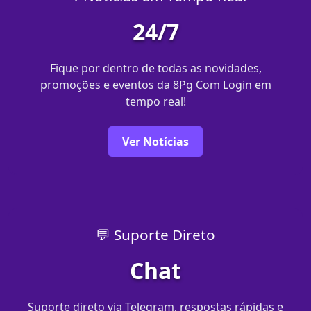
24/7
Fique por dentro de todas as novidades,
promoções e eventos da 8Pg Com Login em
tempo real!
Ver Notícias
💬 Suporte Direto
Chat
Suporte direto via Telegram, respostas rápidas e