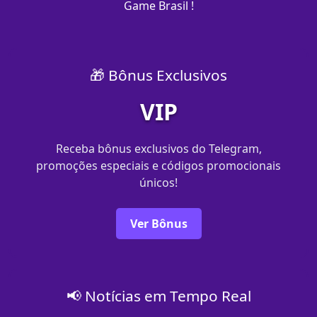
Game Brasil !
🎁 Bônus Exclusivos
VIP
Receba bônus exclusivos do Telegram,
promoções especiais e códigos promocionais
únicos!
Ver Bônus
📢 Notícias em Tempo Real