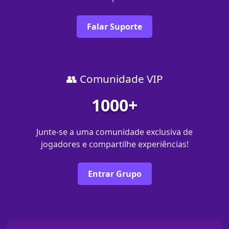
Falar Suporte
👥 Comunidade VIP
1000+
Junte-se a uma comunidade exclusiva de
jogadores e compartilhe experiências!
Entrar Grupo