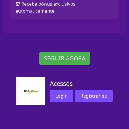
🎁 Receba bônus exclusivos
automaticamente
SEGUIR AGORA
Acessos
Login
Registrar-se