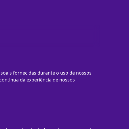
ssoais fornecidas durante o uso de nossos
 contínua da experiência de nossos