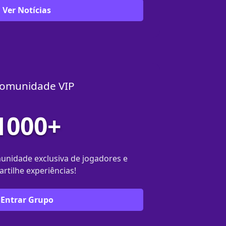
Ver Notícias
Comunidade VIP
1000+
unidade exclusiva de jogadores e
rtilhe experiências!
Entrar Grupo