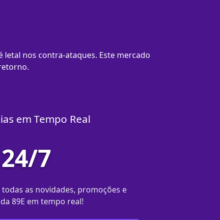
é letal nos contra-ataques. Este mercado
retorno.
cias em Tempo Real
24/7
e todas as novidades, promoções e
 da 89E em tempo real!