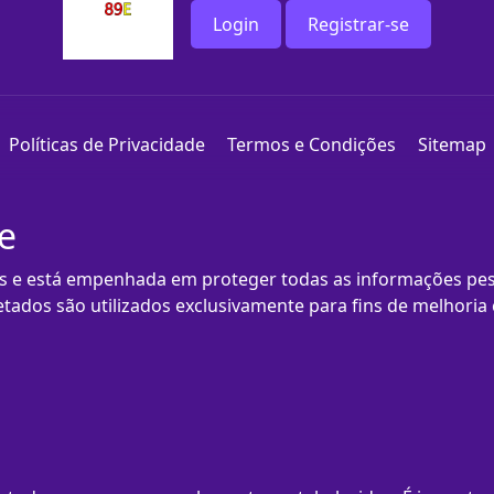
Login
Registrar-se
Políticas de Privacidade
Termos e Condições
Sitemap
de
ios e está empenhada em proteger todas as informações pe
tados são utilizados exclusivamente para fins de melhoria