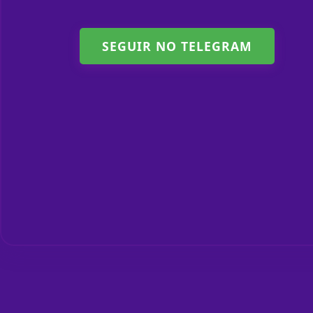
SEGUIR NO TELEGRAM