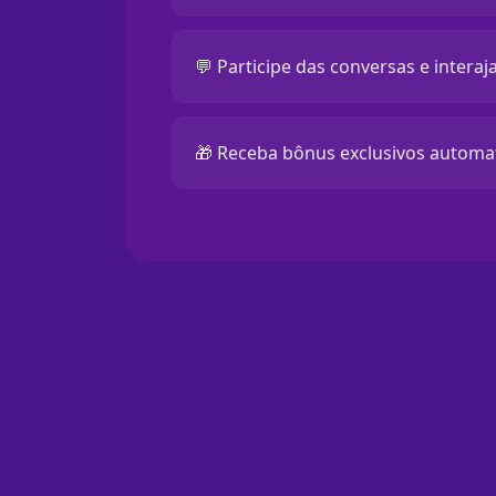
💬 Participe das conversas e interaj
🎁 Receba bônus exclusivos autom