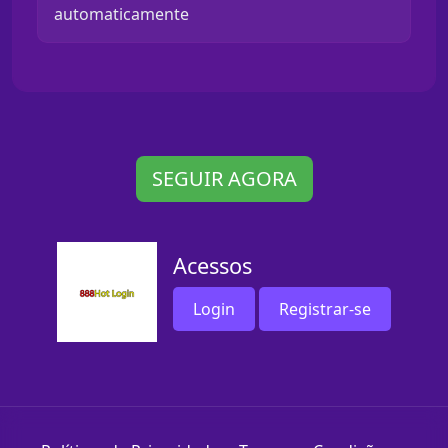
automaticamente
SEGUIR AGORA
Acessos
Login
Registrar-se