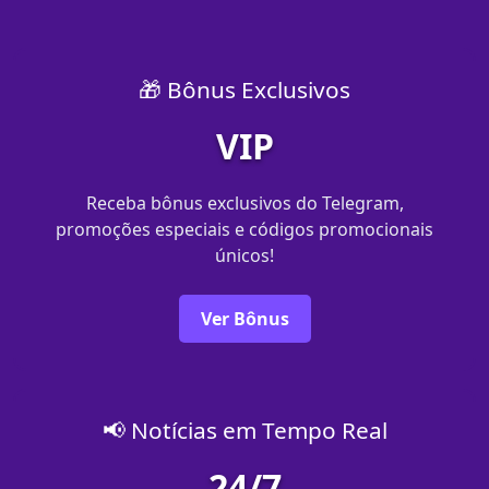
🎁 Bônus Exclusivos
VIP
Receba bônus exclusivos do Telegram,
promoções especiais e códigos promocionais
únicos!
Ver Bônus
📢 Notícias em Tempo Real
24/7