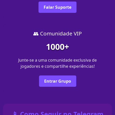
Falar Suporte
👥 Comunidade VIP
1000+
Junte-se a uma comunidade exclusiva de
jogadores e compartilhe experiências!
Entrar Grupo
📱 Como Seguir no Telegram