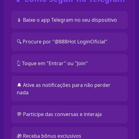
📱 Baixe o app Telegram no seu dispositivo
🔍 Procure por "@888Hot LoginOficial"
👆 Toque em "Entrar" ou "Join"
🔔 Ative as notificações para não perder
nada
💬 Participe das conversas e interaja
🎁 Receba bônus exclusivos