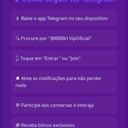
📱 Baixe o app Telegram no seu dispositivo
🔍 Procure por "@888Brl VipOficial"
👆 Toque em "Entrar" ou "Join"
🔔 Ative as notificações para não perder
nada
💬 Participe das conversas e interaja
🎁 Receba bônus exclusivos