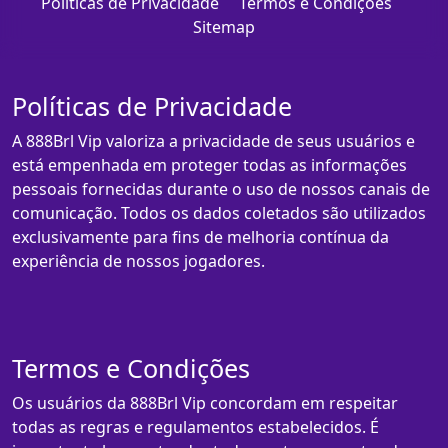
Políticas de Privacidade
Termos e Condições
Sitemap
Políticas de Privacidade
A 888Brl Vip valoriza a privacidade de seus usuários e
está empenhada em proteger todas as informações
pessoais fornecidas durante o uso de nossos canais de
comunicação. Todos os dados coletados são utilizados
exclusivamente para fins de melhoria contínua da
experiência de nossos jogadores.
Termos e Condições
Os usuários da 888Brl Vip concordam em respeitar
todas as regras e regulamentos estabelecidos. É