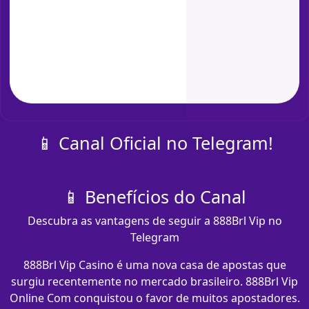
📱 Canal Oficial no Telegram!
📱 Benefícios do Canal
Descubra as vantagens de seguir a 888Brl Vip no
Telegram
888Brl Vip Casino é uma nova casa de apostas que
surgiu recentemente no mercado brasileiro. 888Brl Vip
Online Com conquistou o favor de muitos apostadores.