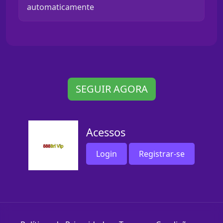
automaticamente
SEGUIR AGORA
Acessos
Login
Registrar-se