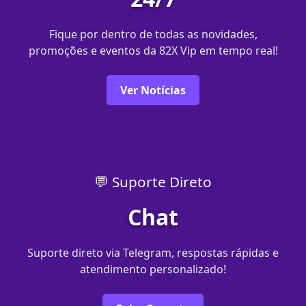
Fique por dentro de todas as novidades,
promoções e eventos da 82X Vip em tempo real!
Ver Notícias
💬 Suporte Direto
Chat
Suporte direto via Telegram, respostas rápidas e
atendimento personalizado!