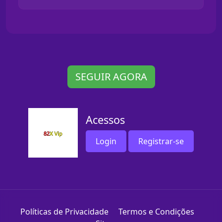
SEGUIR AGORA
Acessos
Login
Registrar-se
Políticas de Privacidade
Termos e Condições