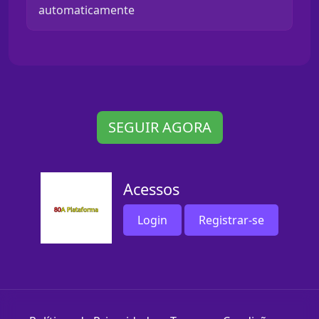
automaticamente
SEGUIR AGORA
Acessos
Login
Registrar-se