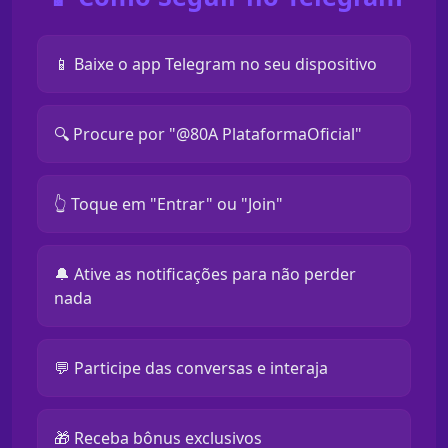
📱 Baixe o app Telegram no seu dispositivo
🔍 Procure por "@80A PlataformaOficial"
👆 Toque em "Entrar" ou "Join"
🔔 Ative as notificações para não perder
nada
💬 Participe das conversas e interaja
🎁 Receba bônus exclusivos