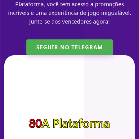
Plataforma, você tem acesso a promoções
incríveis e uma experiência de jogo inigualável.
Junte-se aos vencedores agora!
SEGUIR NO TELEGRAM