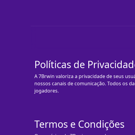
Políticas de Privacida
A 7Brwin valoriza a privacidade de seus us
nossos canais de comunicação. Todos os dad
jogadores.
Termos e Condições