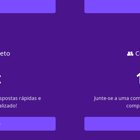
reto
👥 
t
espostas rápidas e
Junte-se a uma com
lizado!
compa
e