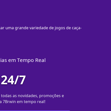
ogar uma grande variedade de jogos de caça-
cias em Tempo Real
24/7
e todas as novidades, promoções e
a 7Brwin em tempo real!