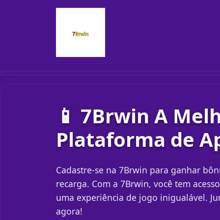
📱 7Brwin A Mel
Plataforma de A
Cadastre-se na 7Brwin para ganhar bôn
recarga. Com a 7Brwin, você tem acesso
uma experiência de jogo inigualável. J
agora!