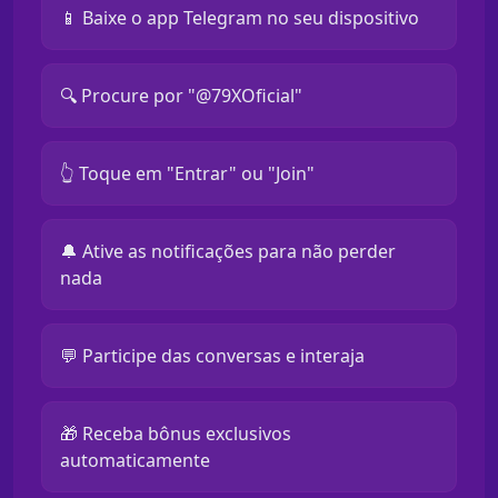
📱 Baixe o app Telegram no seu dispositivo
🔍 Procure por "@79XOficial"
👆 Toque em "Entrar" ou "Join"
🔔 Ative as notificações para não perder
nada
💬 Participe das conversas e interaja
🎁 Receba bônus exclusivos
automaticamente