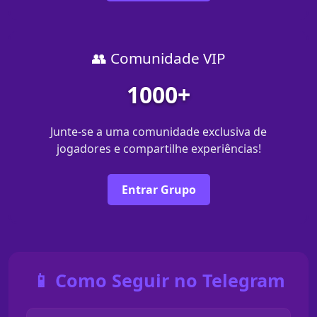
👥 Comunidade VIP
1000+
Junte-se a uma comunidade exclusiva de
jogadores e compartilhe experiências!
Entrar Grupo
📱 Como Seguir no Telegram