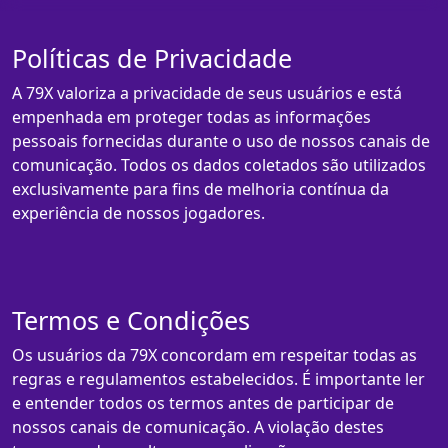
Políticas de Privacidade
A 79X valoriza a privacidade de seus usuários e está
empenhada em proteger todas as informações
pessoais fornecidas durante o uso de nossos canais de
comunicação. Todos os dados coletados são utilizados
exclusivamente para fins de melhoria contínua da
experiência de nossos jogadores.
Termos e Condições
Os usuários da 79X concordam em respeitar todas as
regras e regulamentos estabelecidos. É importante ler
e entender todos os termos antes de participar de
nossos canais de comunicação. A violação destes