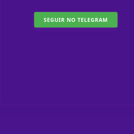
SEGUIR NO TELEGRAM