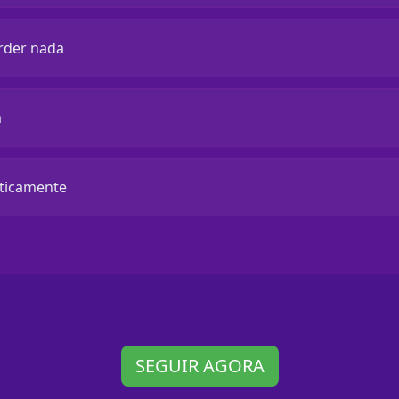
erder nada
a
aticamente
SEGUIR AGORA