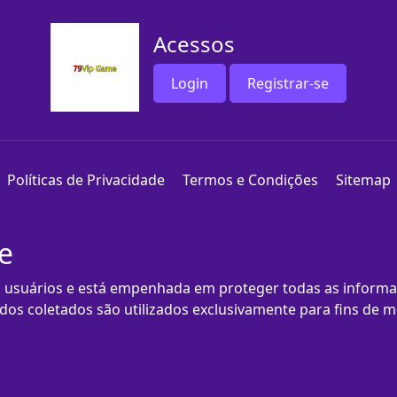
Acessos
Login
Registrar-se
Políticas de Privacidade
Termos e Condições
Sitemap
de
us usuários e está empenhada em proteger todas as informa
os coletados são utilizados exclusivamente para fins de m