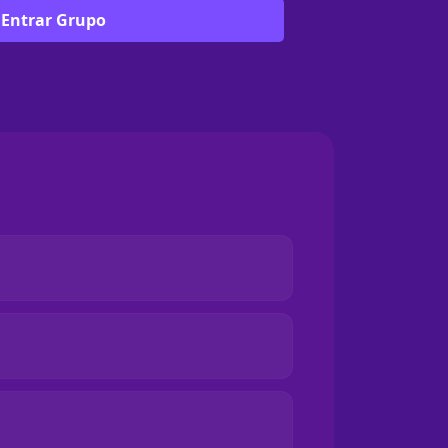
Entrar Grupo