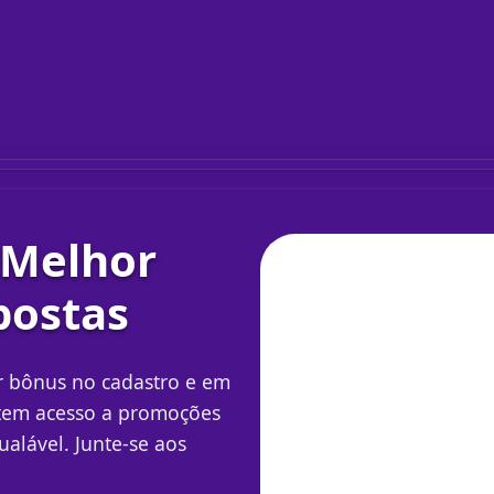
 Melhor
postas
r bônus no cadastro e em
 tem acesso a promoções
ualável. Junte-se aos