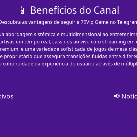
📱 Benefícios do Canal
Descubra as vantagens de seguir a 79Vip Game no Telegra
ua abordagem sistêmica e multidimensional ao entretenim
ortivas em tempo real, cassinos ao vivo com streaming em u
remium, e uma variedade sofisticada de jogos de mesa clás
 proprietário que assegura transições fluidas entre difer
 continuidade da experiência do usuário através de múltipl
sivos
📢 Notí