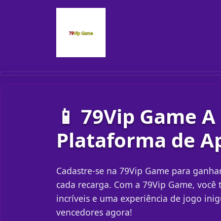
📱 79Vip Game A
Plataforma de A
Cadastre-se na 79Vip Game para ganha
cada recarga. Com a 79Vip Game, você
incríveis e uma experiência de jogo inig
vencedores agora!