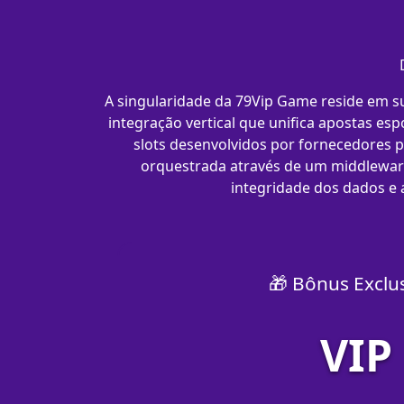
A singularidade da 79Vip Game reside em s
integração vertical que unifica apostas esp
slots desenvolvidos por fornecedores p
orquestrada através de um middleware
integridade dos dados e a
🎁 Bônus Exclu
VIP