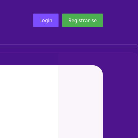
Login
Registrar-se