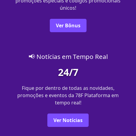
promoções especiais e códigos promocionais
únicos!
Ver Bônus
📢 Notícias em Tempo Real
24/7
Fique por dentro de todas as novidades,
promoções e eventos da 78F Plataforma em
tempo real!
Ver Notícias