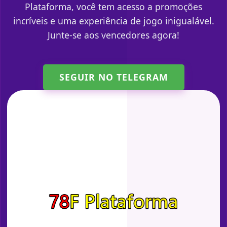
Plataforma, você tem acesso a promoções
incríveis e uma experiência de jogo inigualável.
Junte-se aos vencedores agora!
SEGUIR NO TELEGRAM