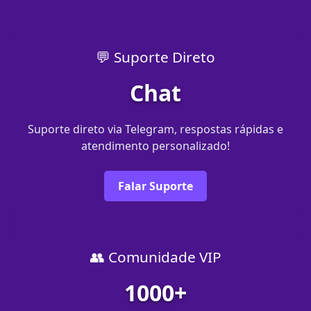
💬 Suporte Direto
Chat
Suporte direto via Telegram, respostas rápidas e
atendimento personalizado!
Falar Suporte
👥 Comunidade VIP
1000+