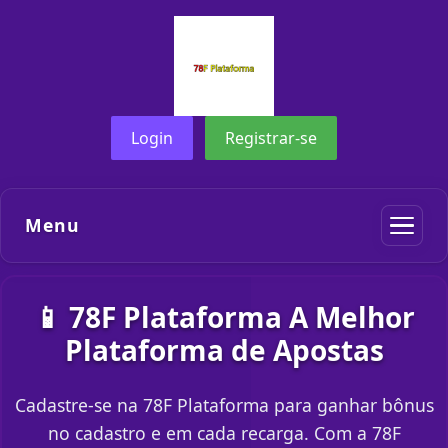
Login
Registrar-se
Menu
📱 78F Plataforma A Melhor
Plataforma de Apostas
Cadastre-se na 78F Plataforma para ganhar bônus
no cadastro e em cada recarga. Com a 78F