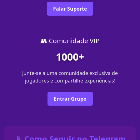
Falar Suporte
👥 Comunidade VIP
1000+
Junte-se a uma comunidade exclusiva de
jogadores e compartilhe experiências!
Entrar Grupo
📱 Como Seguir no Telegram