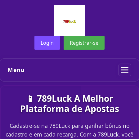
Login
Registrar-se
Menu
📱 789Luck A Melhor
Plataforma de Apostas
Cadastre-se na 789Luck para ganhar bônus no
cadastro e em cada recarga. Com a 789Luck, você