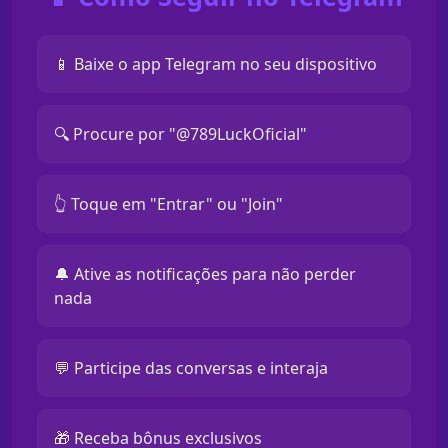
📱 Baixe o app Telegram no seu dispositivo
🔍 Procure por "@789LuckOficial"
👆 Toque em "Entrar" ou "Join"
🔔 Ative as notificações para não perder
nada
💬 Participe das conversas e interaja
🎁 Receba bônus exclusivos