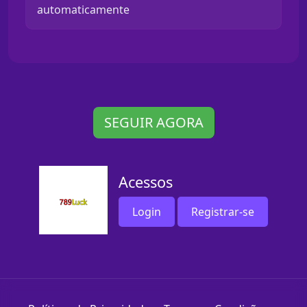
automaticamente
SEGUIR AGORA
Acessos
Login
Registrar-se