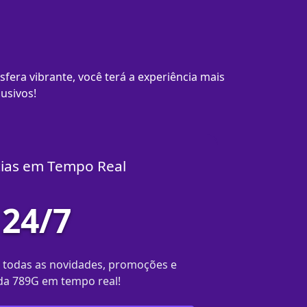
fera vibrante, você terá a experiência mais
usivos!
cias em Tempo Real
24/7
e todas as novidades, promoções e
da 789G em tempo real!