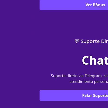
Ver Bônus
💬 Suporte Di
Cha
Suporte direto via Telegram, r
atendimento persona
Falar Suport