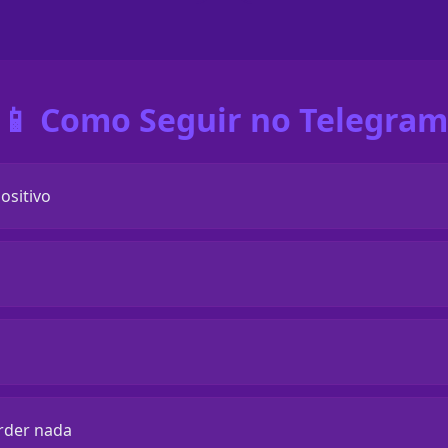
📱 Como Seguir no Telegram
ositivo
erder nada