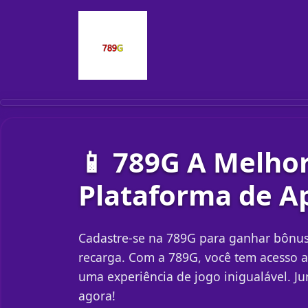
📱 789G A Melho
Plataforma de A
Cadastre-se na 789G para ganhar bônus
recarga. Com a 789G, você tem acesso a
uma experiência de jogo inigualável. J
agora!