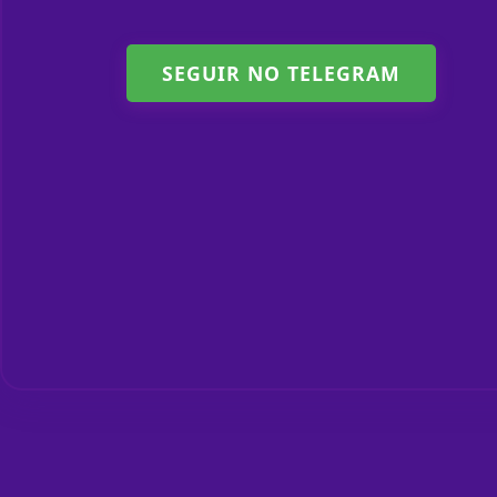
SEGUIR NO TELEGRAM