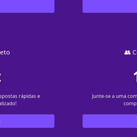
reto
👥 
t
espostas rápidas e
Junte-se a uma com
lizado!
compa
e