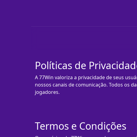
Políticas de Privacida
A 77Win valoriza a privacidade de seus usu
nossos canais de comunicação. Todos os dad
jogadores.
Termos e Condições