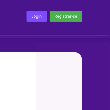
Login
Registrar-se