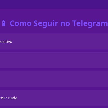
📱 Como Seguir no Telegram
ositivo
erder nada