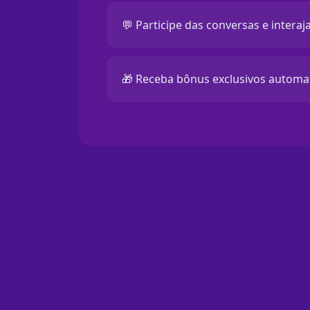
💬 Participe das conversas e interaj
🎁 Receba bônus exclusivos autom