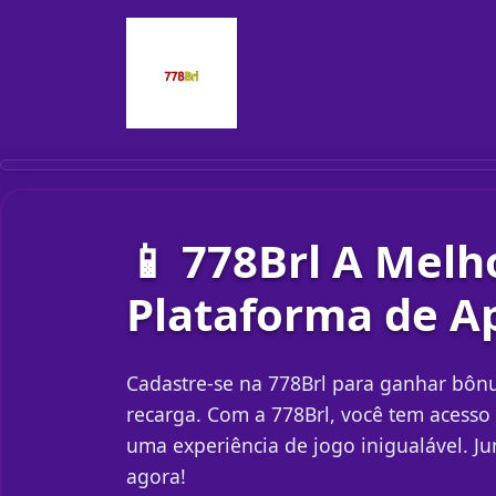
📱 778Brl A Melh
Plataforma de A
Cadastre-se na 778Brl para ganhar bôn
recarga. Com a 778Brl, você tem acesso 
uma experiência de jogo inigualável. J
agora!