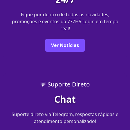
Fique por dentro de todas as novidades,
promoções e eventos da 777H5 Login em tempo
real!
Ver Notícias
💬 Suporte Direto
Chat
Suporte direto via Telegram, respostas rápidas e
atendimento personalizado!