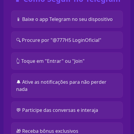
📱 Baixe o app Telegram no seu dispositivo
🔍 Procure por "@777H5 LoginOficial"
👆 Toque em "Entrar" ou "Join"
🔔 Ative as notificações para não perder
nada
💬 Participe das conversas e interaja
🎁 Receba bônus exclusivos