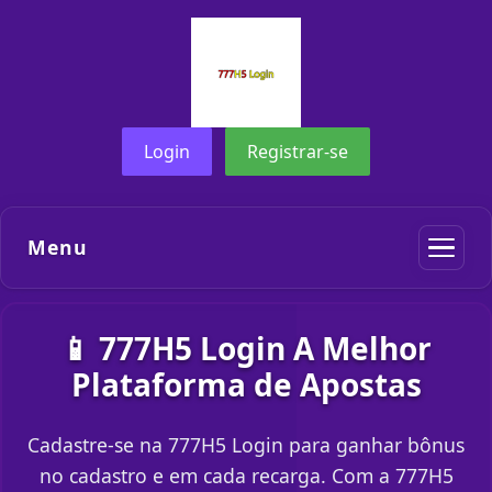
Login
Registrar-se
Menu
📱 777H5 Login A Melhor
Plataforma de Apostas
Cadastre-se na 777H5 Login para ganhar bônus
no cadastro e em cada recarga. Com a 777H5