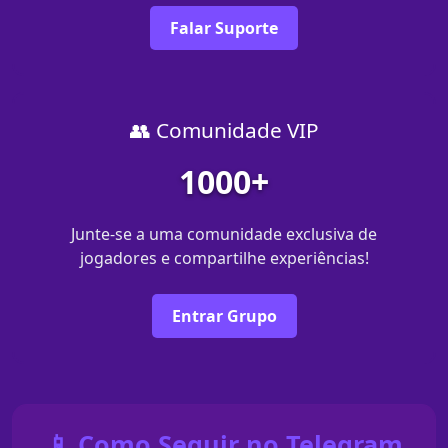
Falar Suporte
👥 Comunidade VIP
1000+
Junte-se a uma comunidade exclusiva de
jogadores e compartilhe experiências!
Entrar Grupo
📱 Como Seguir no Telegram