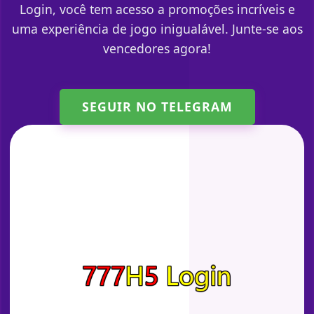
Login, você tem acesso a promoções incríveis e
uma experiência de jogo inigualável. Junte-se aos
vencedores agora!
SEGUIR NO TELEGRAM