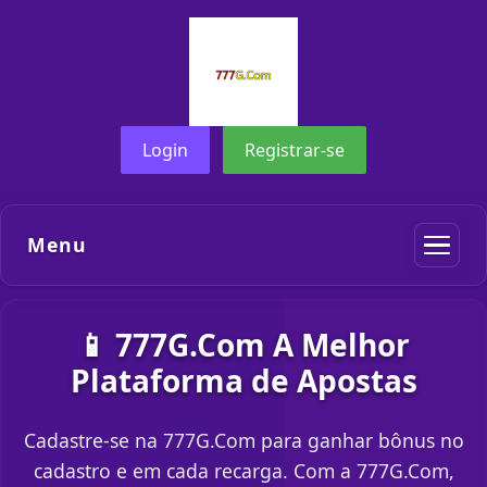
Login
Registrar-se
Menu
📱 777G.Com A Melhor
Plataforma de Apostas
Cadastre-se na 777G.Com para ganhar bônus no
cadastro e em cada recarga. Com a 777G.Com,