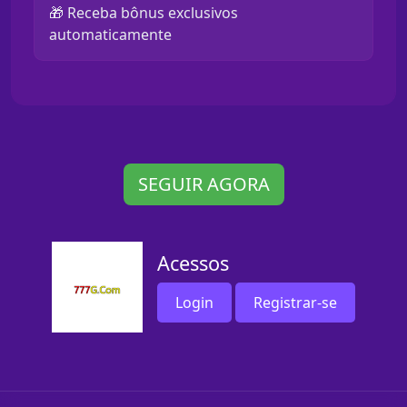
🎁 Receba bônus exclusivos
automaticamente
SEGUIR AGORA
Acessos
Login
Registrar-se