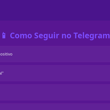
📱 Como Seguir no Telegram
ositivo
l"