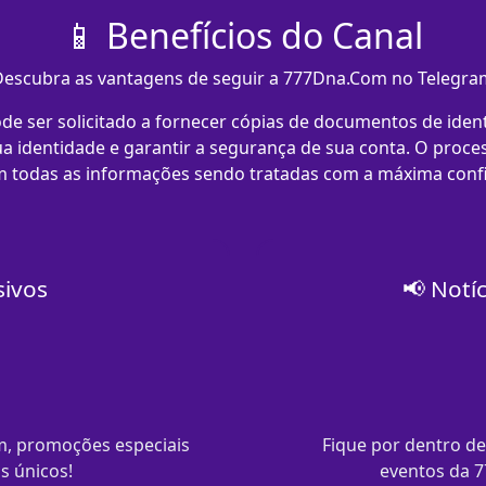
📱 Benefícios do Canal
Descubra as vantagens de seguir a 777Dna.Com no Telegra
ode ser solicitado a fornecer cópias de documentos de ide
ua identidade e garantir a segurança de sua conta. O proc
m todas as informações sendo tratadas com a máxima confi
sivos
📢 Notí
m, promoções especiais
Fique por dentro d
s únicos!
eventos da 