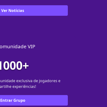
Ver Notícias
Comunidade VIP
1000+
unidade exclusiva de jogadores e
rtilhe experiências!
Entrar Grupo