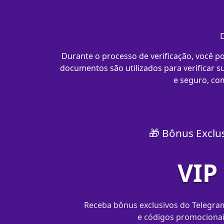
Durante o processo de verificação, você p
documentos são utilizados para verificar s
e seguro, co
🎁 Bônus Exclu
VIP
Receba bônus exclusivos do Telegra
e códigos promocionai