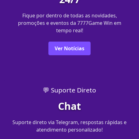
Fique por dentro de todas as novidades,
promoções e eventos da 7777Game Win em
tempo real!
Ver Notícias
💬 Suporte Direto
Chat
Suporte direto via Telegram, respostas rápidas e
atendimento personalizado!