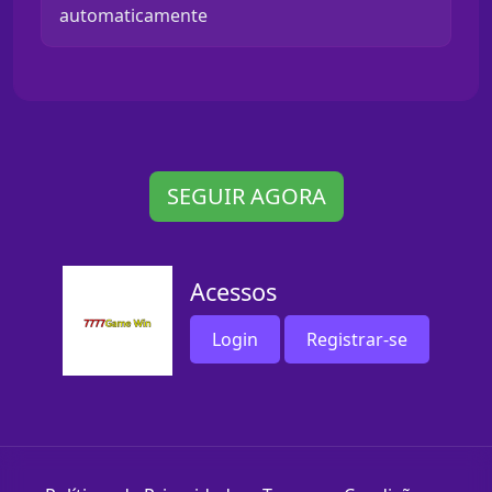
automaticamente
SEGUIR AGORA
Acessos
Login
Registrar-se