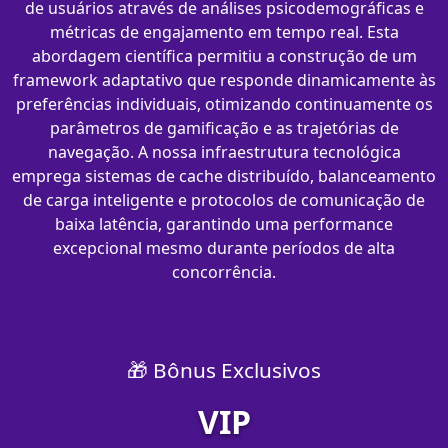
de usuários através de análises psicodemográficas e
métricas de engajamento em tempo real. Esta
abordagem científica permitiu a construção de um
framework adaptativo que responde dinamicamente às
preferências individuais, otimizando continuamente os
parâmetros de gamificação e as trajetórias de
navegação. A nossa infraestrutura tecnológica
emprega sistemas de cache distribuído, balanceamento
de carga inteligente e protocolos de comunicação de
baixa latência, garantindo uma performance
excepcional mesmo durante períodos de alta
concorrência.
🎁 Bônus Exclusivos
VIP