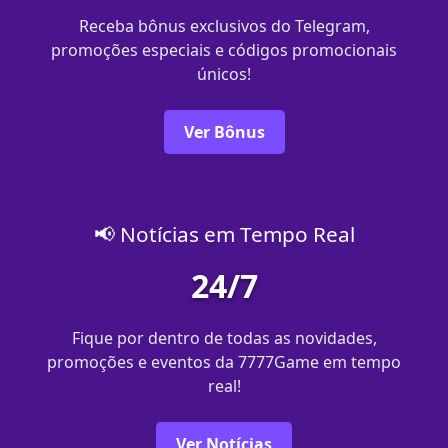
Receba bônus exclusivos do Telegram,
promoções especiais e códigos promocionais
únicos!
Ver Bônus
📢 Notícias em Tempo Real
24/7
Fique por dentro de todas as novidades,
promoções e eventos da 7777Game em tempo
real!
Ver Notícias