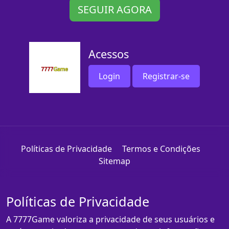
SEGUIR AGORA
Acessos
Login
Registrar-se
Políticas de Privacidade
Termos e Condições
Sitemap
Políticas de Privacidade
A 7777Game valoriza a privacidade de seus usuários e