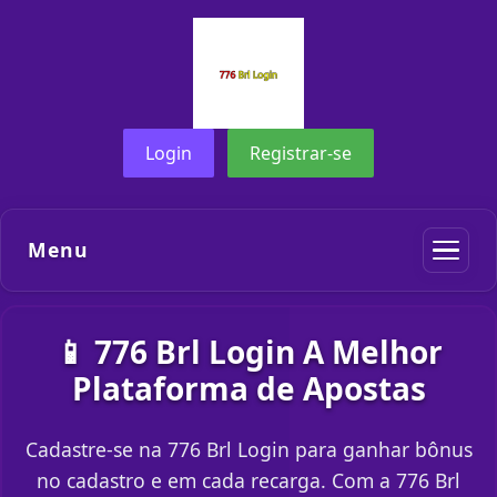
Login
Registrar-se
Menu
📱 776 Brl Login A Melhor
Plataforma de Apostas
Cadastre-se na 776 Brl Login para ganhar bônus
no cadastro e em cada recarga. Com a 776 Brl