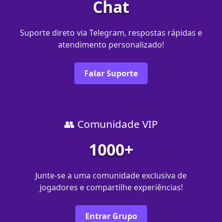
Chat
Suporte direto via Telegram, respostas rápidas e
atendimento personalizado!
Falar Suporte
👥 Comunidade VIP
1000+
Junte-se a uma comunidade exclusiva de
jogadores e compartilhe experiências!
Entrar Grupo