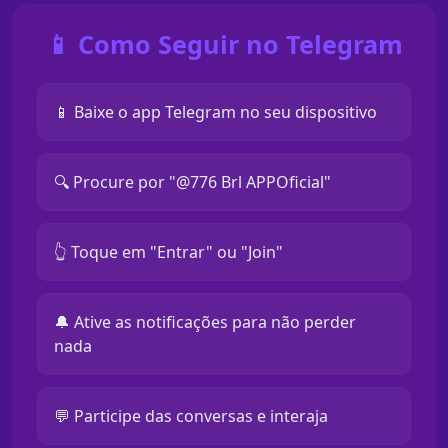
📱 Como Seguir no Telegram
📱 Baixe o app Telegram no seu dispositivo
🔍 Procure por "@776 Brl APPOficial"
👆 Toque em "Entrar" ou "Join"
🔔 Ative as notificações para não perder
nada
💬 Participe das conversas e interaja