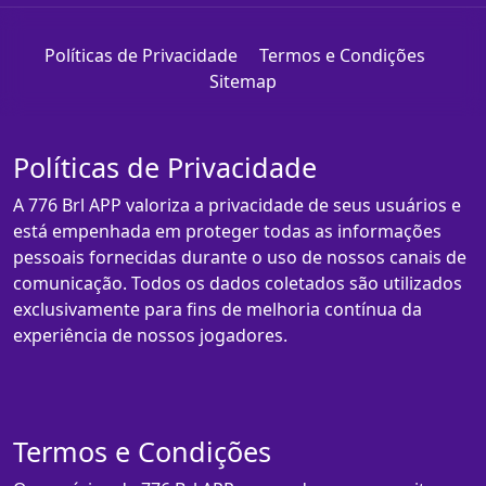
Políticas de Privacidade
Termos e Condições
Sitemap
Políticas de Privacidade
A 776 Brl APP valoriza a privacidade de seus usuários e
está empenhada em proteger todas as informações
pessoais fornecidas durante o uso de nossos canais de
comunicação. Todos os dados coletados são utilizados
exclusivamente para fins de melhoria contínua da
experiência de nossos jogadores.
Termos e Condições