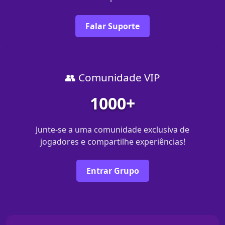
Falar Suporte
👥 Comunidade VIP
1000+
Junte-se a uma comunidade exclusiva de
jogadores e compartilhe experiências!
Entrar Grupo