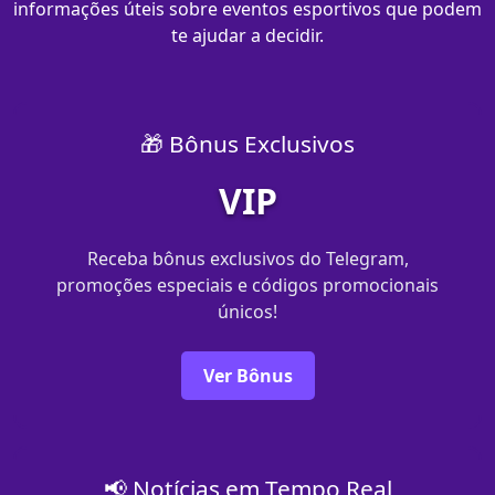
informações úteis sobre eventos esportivos que podem
te ajudar a decidir.
🎁 Bônus Exclusivos
VIP
Receba bônus exclusivos do Telegram,
promoções especiais e códigos promocionais
únicos!
Ver Bônus
📢 Notícias em Tempo Real