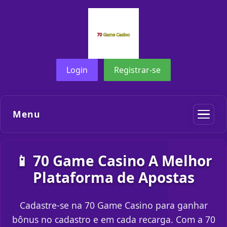
Login
Registrar-se
Menu
📱 70 Game Casino A Melhor
Plataforma de Apostas
Cadastre-se na 70 Game Casino para ganhar
bônus no cadastro e em cada recarga. Com a 70