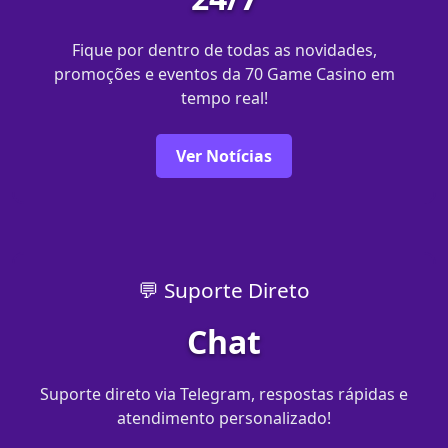
Fique por dentro de todas as novidades,
promoções e eventos da 70 Game Casino em
tempo real!
Ver Notícias
💬 Suporte Direto
Chat
Suporte direto via Telegram, respostas rápidas e
atendimento personalizado!