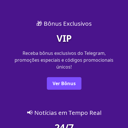
🎁 Bônus Exclusivos
VIP
Receba bônus exclusivos do Telegram,
promoções especiais e códigos promocionais
únicos!
Ver Bônus
📢 Notícias em Tempo Real
24/7