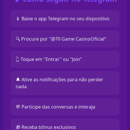
📱 Baixe o app Telegram no seu dispositivo
🔍 Procure por "@70 Game CasinoOficial"
👆 Toque em "Entrar" ou "Join"
🔔 Ative as notificações para não perder
nada
💬 Participe das conversas e interaja
🎁 Receba bônus exclusivos