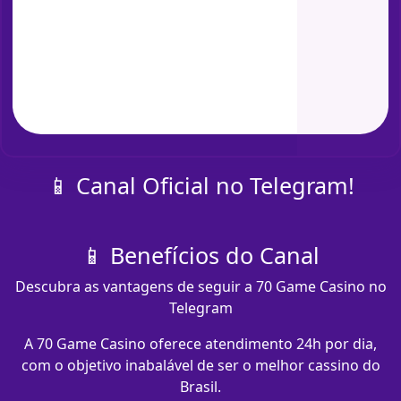
📱 Canal Oficial no Telegram!
📱 Benefícios do Canal
Descubra as vantagens de seguir a 70 Game Casino no
Telegram
A 70 Game Casino oferece atendimento 24h por dia,
com o objetivo inabalável de ser o melhor cassino do
Brasil.