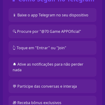
📱 Baixe o app Telegram no seu dispositivo
🔍 Procure por "@70 Game APPOficial"
👆 Toque em "Entrar" ou "Join"
🔔 Ative as notificações para não perder
nada
💬 Participe das conversas e interaja
🎁 Receba bônus exclusivos