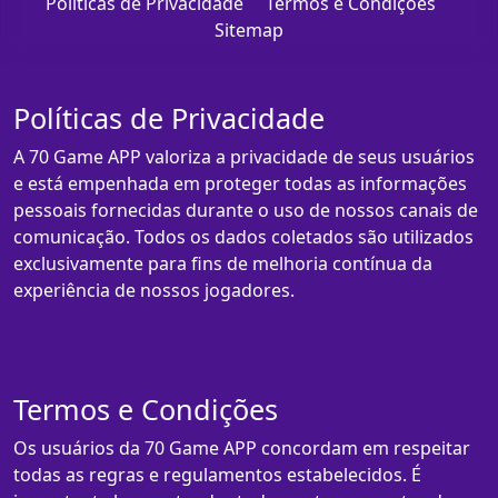
Políticas de Privacidade
Termos e Condições
Sitemap
Políticas de Privacidade
A 70 Game APP valoriza a privacidade de seus usuários
e está empenhada em proteger todas as informações
pessoais fornecidas durante o uso de nossos canais de
comunicação. Todos os dados coletados são utilizados
exclusivamente para fins de melhoria contínua da
experiência de nossos jogadores.
Termos e Condições
Os usuários da 70 Game APP concordam em respeitar
todas as regras e regulamentos estabelecidos. É