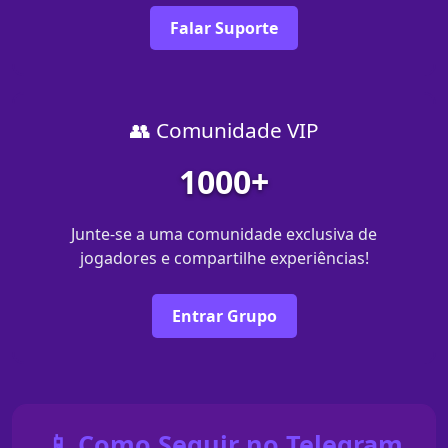
Falar Suporte
👥 Comunidade VIP
1000+
Junte-se a uma comunidade exclusiva de
jogadores e compartilhe experiências!
Entrar Grupo
📱 Como Seguir no Telegram