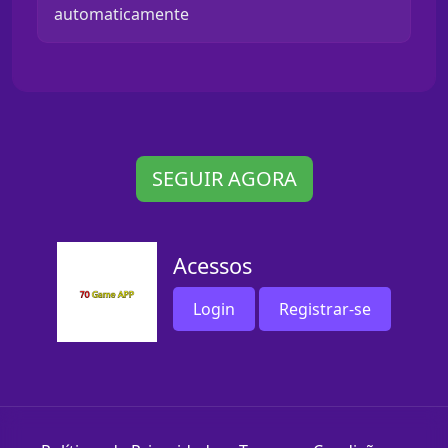
automaticamente
SEGUIR AGORA
Acessos
Login
Registrar-se