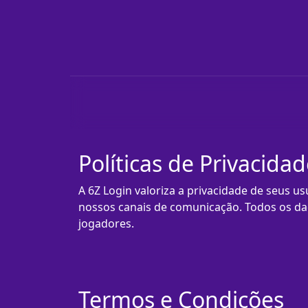
Políticas de Privacida
A 6Z Login valoriza a privacidade de seus 
nossos canais de comunicação. Todos os dad
jogadores.
Termos e Condições