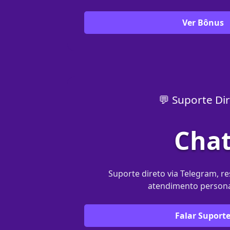
Ver Bônus
💬 Suporte Di
Cha
Suporte direto via Telegram, r
atendimento persona
Falar Suport