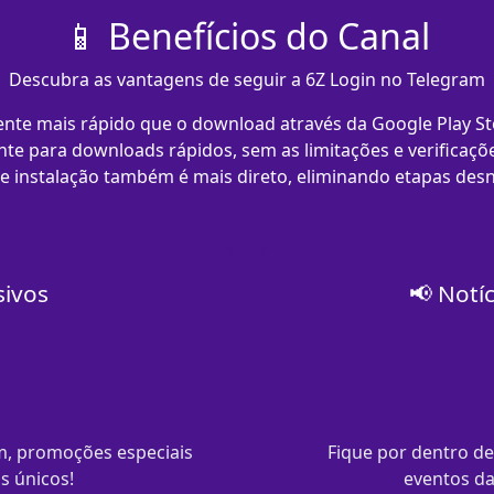
📱 Benefícios do Canal
Descubra as vantagens de seguir a 6Z Login no Telegram
ente mais rápido que o download através da Google Play S
e para downloads rápidos, sem as limitações e verificações 
e instalação também é mais direto, eliminando etapas desn
sivos
📢 Notí
m, promoções especiais
Fique por dentro d
s únicos!
eventos da