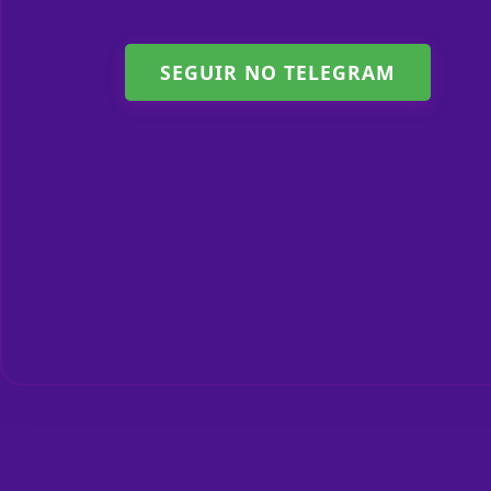
SEGUIR NO TELEGRAM