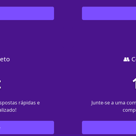
reto
👥 
t
espostas rápidas e
Junte-se a uma com
lizado!
compa
e