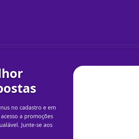
lhor
postas
ônus no cadastro e em
m acesso a promoções
ualável. Junte-se aos