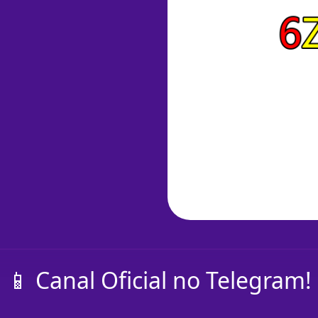
📱 Canal Oficial no Telegram!