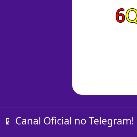
📱 Canal Oficial no Telegram!