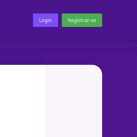
Login
Registrar-se