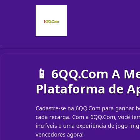
📱 6QQ.Com A M
Plataforma de A
Cadastre-se na 6QQ.Com para ganhar b
cada recarga. Com a 6QQ.Com, você te
incríveis e uma experiência de jogo inig
vencedores agora!