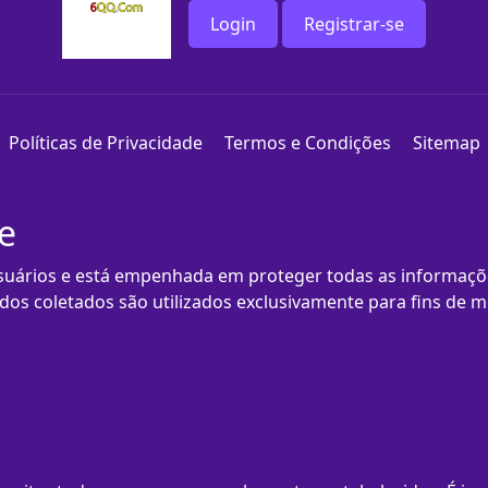
Login
Registrar-se
Políticas de Privacidade
Termos e Condições
Sitemap
de
usuários e está empenhada em proteger todas as informaçõ
os coletados são utilizados exclusivamente para fins de m