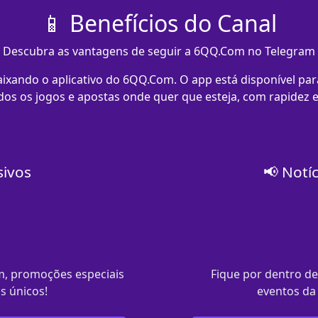
📱 Benefícios do Canal
Descubra as vantagens de seguir a 6QQ.Com no Telegram
aixando o aplicativo do 6QQ.Com. O app está disponível pa
dos os jogos e apostas onde quer que esteja, com rapidez e 
sivos
📢 Notí
m, promoções especiais
Fique por dentro d
s únicos!
eventos da