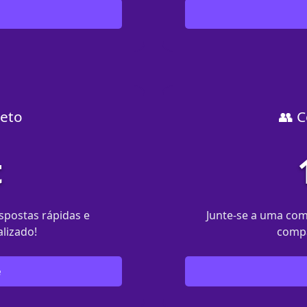
reto
👥 
t
espostas rápidas e
Junte-se a uma com
lizado!
compa
e