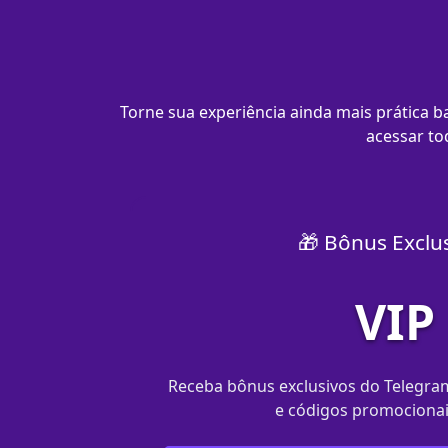
Torne sua experiência ainda mais prática b
acessar to
🎁 Bônus Exclu
VIP
Receba bônus exclusivos do Telegra
e códigos promocionai