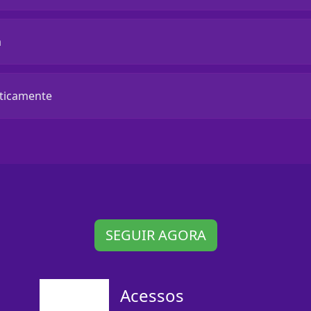
a
aticamente
SEGUIR AGORA
Acessos