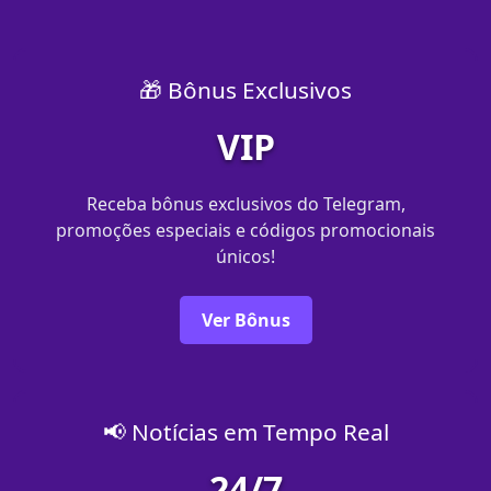
🎁 Bônus Exclusivos
VIP
Receba bônus exclusivos do Telegram,
promoções especiais e códigos promocionais
únicos!
Ver Bônus
📢 Notícias em Tempo Real
24/7