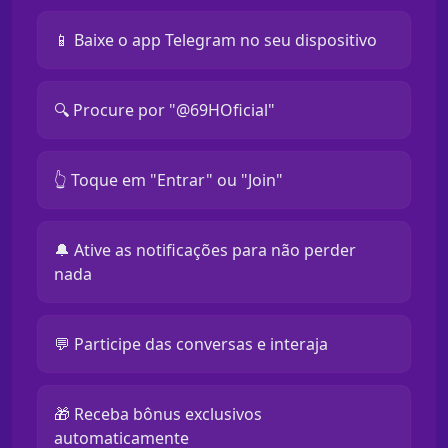
📱 Baixe o app Telegram no seu dispositivo
🔍 Procure por "@69HOficial"
👆 Toque em "Entrar" ou "Join"
🔔 Ative as notificações para não perder
nada
💬 Participe das conversas e interaja
🎁 Receba bônus exclusivos
automaticamente