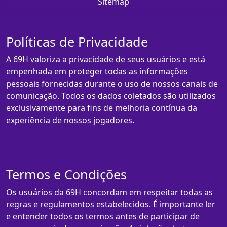
Sitemap
Políticas de Privacidade
A 69H valoriza a privacidade de seus usuários e está
empenhada em proteger todas as informações
pessoais fornecidas durante o uso de nossos canais de
comunicação. Todos os dados coletados são utilizados
exclusivamente para fins de melhoria contínua da
experiência de nossos jogadores.
Termos e Condições
Os usuários da 69H concordam em respeitar todas as
regras e regulamentos estabelecidos. É importante ler
e entender todos os termos antes de participar de