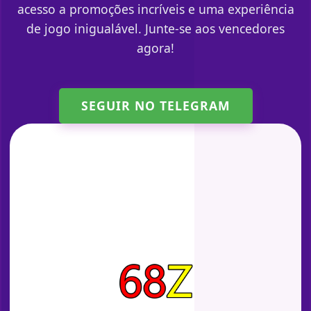
acesso a promoções incríveis e uma experiência
de jogo inigualável. Junte-se aos vencedores
agora!
SEGUIR NO TELEGRAM