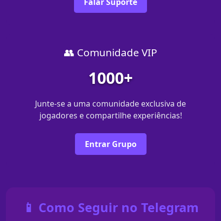
Falar Suporte
👥 Comunidade VIP
1000+
Junte-se a uma comunidade exclusiva de
jogadores e compartilhe experiências!
Entrar Grupo
📱 Como Seguir no Telegram