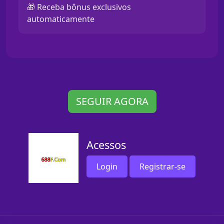
🎁 Receba bônus exclusivos
automaticamente
SEGUIR AGORA
Acessos
Login
Registrar-se