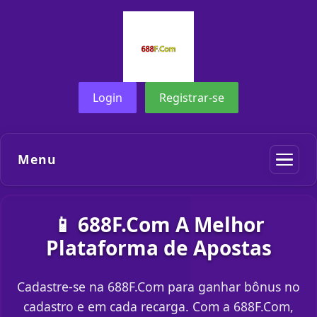
Login
Registrar-se
Menu
📱 688F.Com A Melhor
Plataforma de Apostas
Cadastre-se na 688F.Com para ganhar bônus no
cadastro e em cada recarga. Com a 688F.Com,