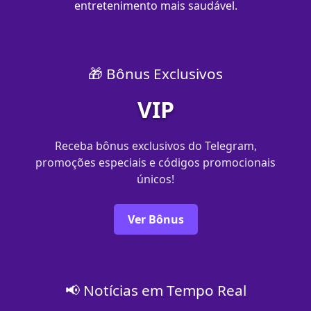
entretenimento mais saudável.
🎁 Bônus Exclusivos
VIP
Receba bônus exclusivos do Telegram,
promoções especiais e códigos promocionais
únicos!
Ver Bônus
📢 Notícias em Tempo Real