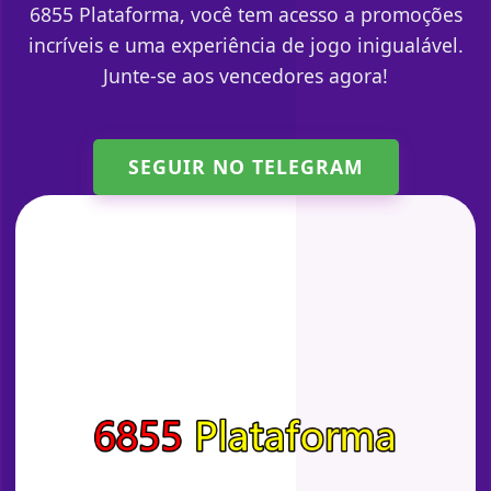
6855 Plataforma, você tem acesso a promoções
incríveis e uma experiência de jogo inigualável.
Junte-se aos vencedores agora!
SEGUIR NO TELEGRAM