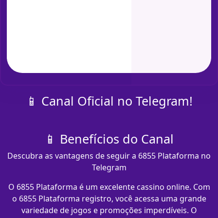
📱 Canal Oficial no Telegram!
📱 Benefícios do Canal
Descubra as vantagens de seguir a 6855 Plataforma no
Telegram
O 6855 Plataforma é um excelente cassino online. Com
o 6855 Plataforma registro, você acessa uma grande
variedade de jogos e promoções imperdíveis. O