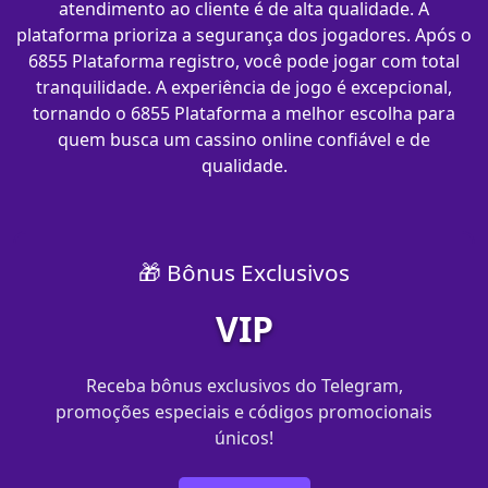
atendimento ao cliente é de alta qualidade. A
plataforma prioriza a segurança dos jogadores. Após o
6855 Plataforma registro, você pode jogar com total
tranquilidade. A experiência de jogo é excepcional,
tornando o 6855 Plataforma a melhor escolha para
quem busca um cassino online confiável e de
qualidade.
🎁 Bônus Exclusivos
VIP
Receba bônus exclusivos do Telegram,
promoções especiais e códigos promocionais
únicos!