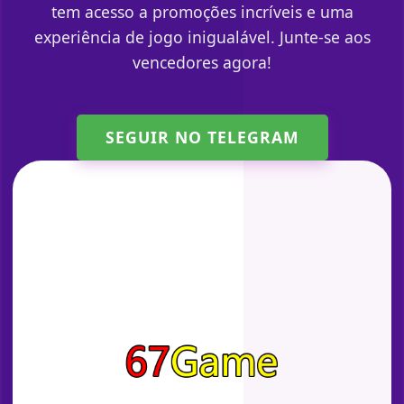
tem acesso a promoções incríveis e uma
experiência de jogo inigualável. Junte-se aos
vencedores agora!
SEGUIR NO TELEGRAM