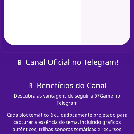
📱 Canal Oficial no Telegram!
📱 Benefícios do Canal
Descubra as vantagens de seguir a 67Game no
Telegram
Cada slot temático é cuidadosamente projetado para
capturar a essência do tema, incluindo gráficos
autênticos, trilhas sonoras temáticas e recursos