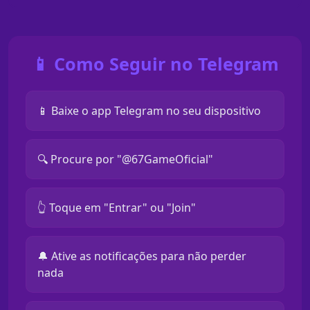
📱 Como Seguir no Telegram
📱 Baixe o app Telegram no seu dispositivo
🔍 Procure por "@67GameOficial"
👆 Toque em "Entrar" ou "Join"
🔔 Ative as notificações para não perder
nada