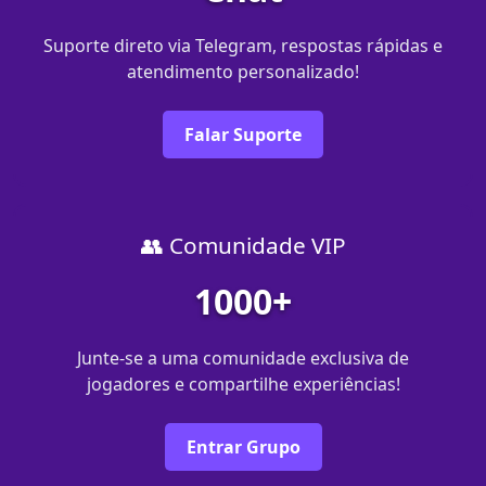
Suporte direto via Telegram, respostas rápidas e
atendimento personalizado!
Falar Suporte
👥 Comunidade VIP
1000+
Junte-se a uma comunidade exclusiva de
jogadores e compartilhe experiências!
Entrar Grupo