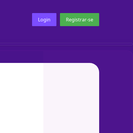
Login
Registrar-se