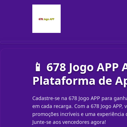
📱 678 Jogo APP 
Plataforma de A
Cadastre-se na 678 Jogo APP para ganh
em cada recarga. Com a 678 Jogo APP, 
promoções incríveis e uma experiência d
Junte-se aos vencedores agora!