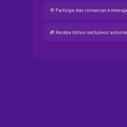
💬 Participe das conversas e interaj
🎁 Receba bônus exclusivos autom