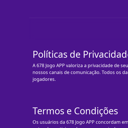
Políticas de Privacida
A 678 Jogo APP valoriza a privacidade de s
nossos canais de comunicação. Todos os dad
jogadores.
Termos e Condições
Os usuários da 678 Jogo APP concordam em r