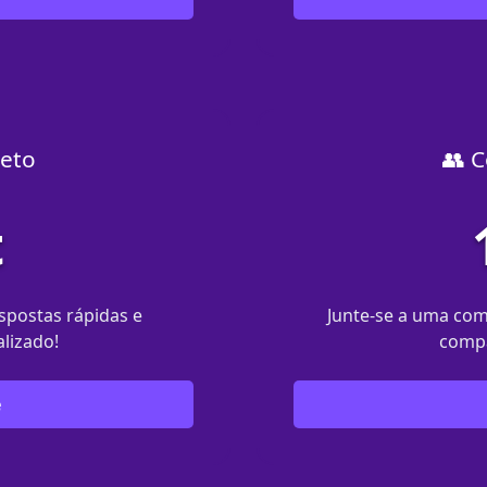
reto
👥 
t
espostas rápidas e
Junte-se a uma com
lizado!
compa
e