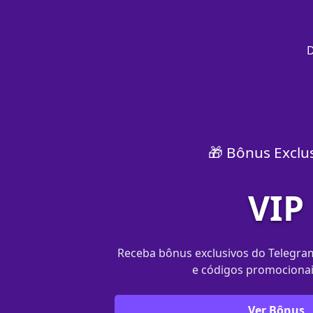
D
🎁 Bônus Exclu
VIP
Receba bônus exclusivos do Telegra
e códigos promocionai
Ver Bônus