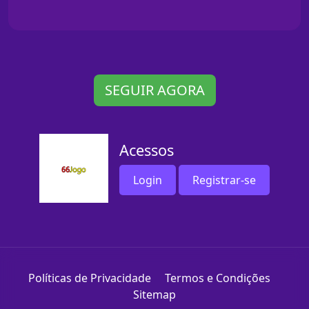
SEGUIR AGORA
Acessos
Login
Registrar-se
Políticas de Privacidade
Termos e Condições
Sitemap