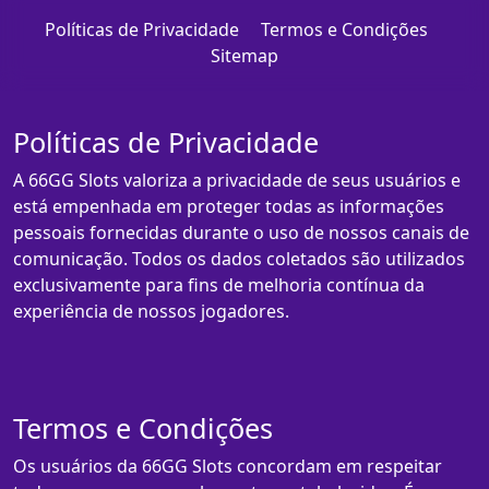
Políticas de Privacidade
Termos e Condições
Sitemap
Políticas de Privacidade
A 66GG Slots valoriza a privacidade de seus usuários e
está empenhada em proteger todas as informações
pessoais fornecidas durante o uso de nossos canais de
comunicação. Todos os dados coletados são utilizados
exclusivamente para fins de melhoria contínua da
experiência de nossos jogadores.
Termos e Condições
Os usuários da 66GG Slots concordam em respeitar