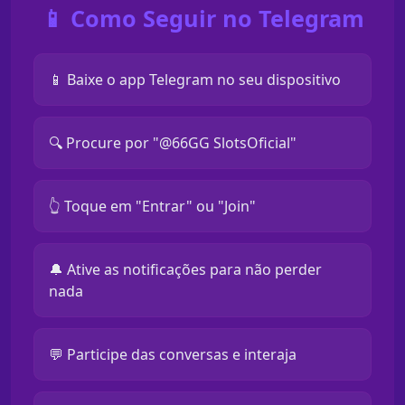
📱 Como Seguir no Telegram
📱 Baixe o app Telegram no seu dispositivo
🔍 Procure por "@66GG SlotsOficial"
👆 Toque em "Entrar" ou "Join"
🔔 Ative as notificações para não perder
nada
💬 Participe das conversas e interaja