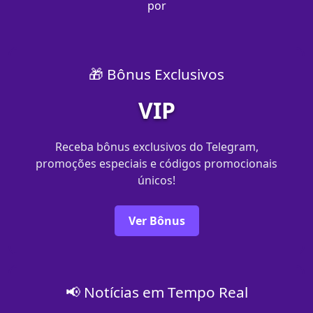
por
🎁 Bônus Exclusivos
VIP
Receba bônus exclusivos do Telegram,
promoções especiais e códigos promocionais
únicos!
Ver Bônus
📢 Notícias em Tempo Real