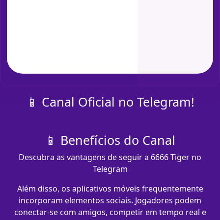
📱 Canal Oficial no Telegram!
📱 Benefícios do Canal
Descubra as vantagens de seguir a 6666 Tiger no
Telegram
Além disso, os aplicativos móveis frequentemente
incorporam elementos sociais. Jogadores podem
conectar-se com amigos, competir em tempo real e