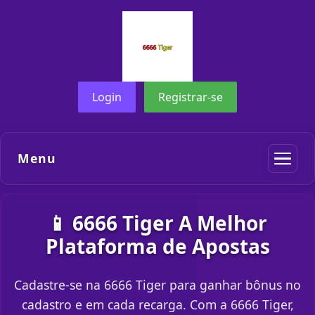
Login
Registrar-se
Menu
📱 6666 Tiger A Melhor
Plataforma de Apostas
Cadastre-se na 6666 Tiger para ganhar bônus no
cadastro e em cada recarga. Com a 6666 Tiger,