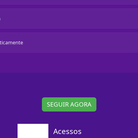
a
aticamente
SEGUIR AGORA
Acessos