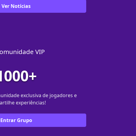
Ver Notícias
Comunidade VIP
1000+
unidade exclusiva de jogadores e
rtilhe experiências!
Entrar Grupo