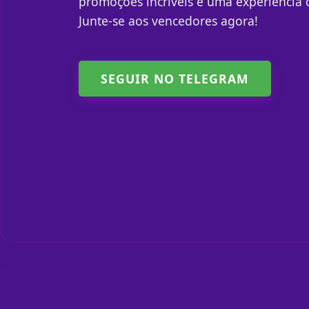
promoções incríveis e uma experiência d
Junte-se aos vencedores agora!
SEGUIR NO TELEGRAM