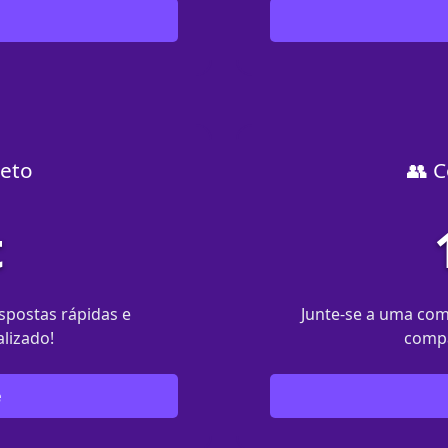
reto
👥 
t
espostas rápidas e
Junte-se a uma com
lizado!
compa
e