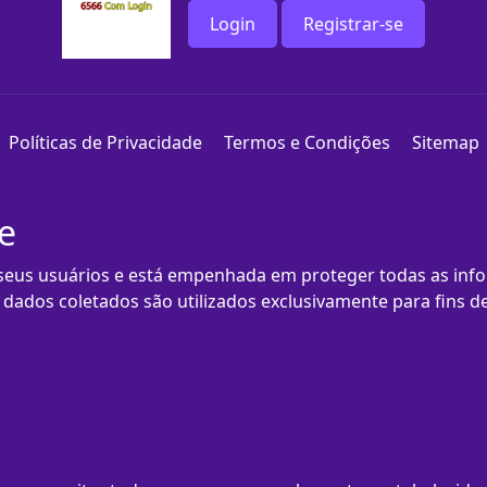
Login
Registrar-se
Políticas de Privacidade
Termos e Condições
Sitemap
de
 seus usuários e está empenhada em proteger todas as inf
dados coletados são utilizados exclusivamente para fins d