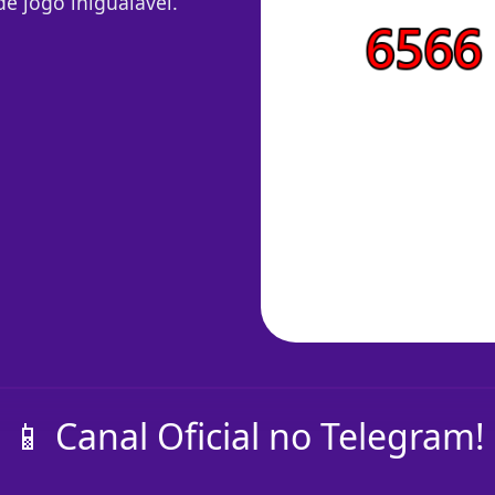
e jogo inigualável.
📱 Canal Oficial no Telegram!