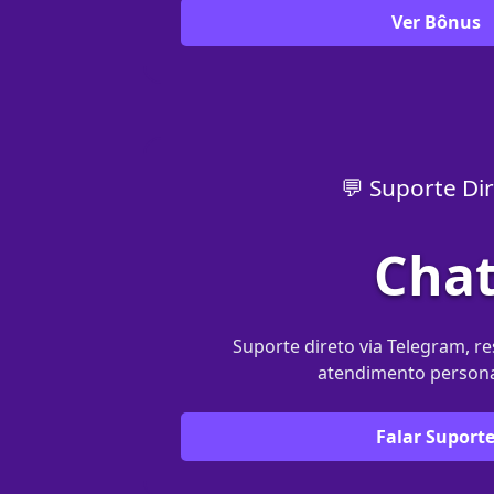
Ver Bônus
💬 Suporte Di
Cha
Suporte direto via Telegram, r
atendimento persona
Falar Suport