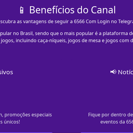
📱 Benefícios do Canal
scubra as vantagens de seguir a 6566 Com Login no Teleg
pular no Brasil, sendo que o mais popular é a plataforma d
jogos, incluindo caça-níqueis, jogos de mesa e jogos com d
sivos
📢 Notí
m, promoções especiais
Fique por dentro d
s únicos!
eventos da 65