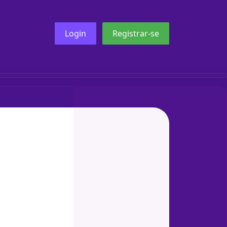
Login
Registrar-se