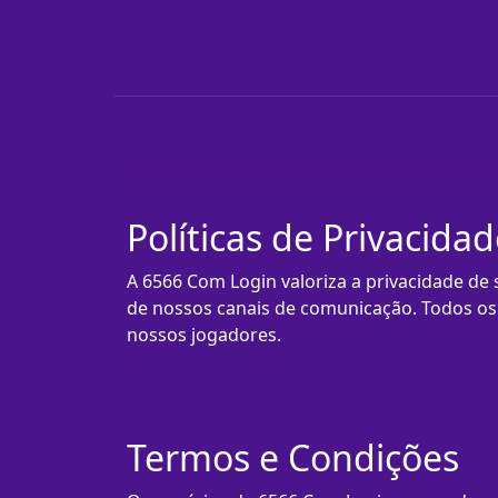
Políticas de Privacida
A 6566 Com Login valoriza a privacidade de
de nossos canais de comunicação. Todos os 
nossos jogadores.
Termos e Condições