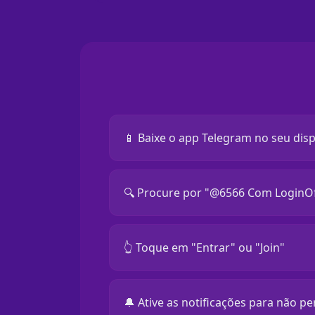
📱 Baixe o app Telegram no seu disp
🔍 Procure por "@6566 Com LoginOfi
👆 Toque em "Entrar" ou "Join"
🔔 Ative as notificações para não p