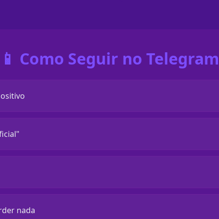
📱 Como Seguir no Telegram
ositivo
cial"
erder nada