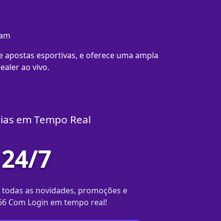
ram
e apostas esportivas, e oferece uma ampla
ealer ao vivo.
cias em Tempo Real
24/7
e todas as novidades, promoções e
66 Com Login em tempo real!