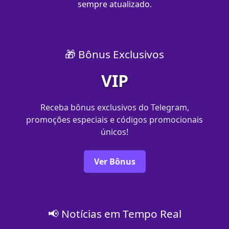
sempre atualizado.
🎁 Bônus Exclusivos
VIP
Receba bônus exclusivos do Telegram,
promoções especiais e códigos promocionais
únicos!
Ver Bônus
📢 Notícias em Tempo Real