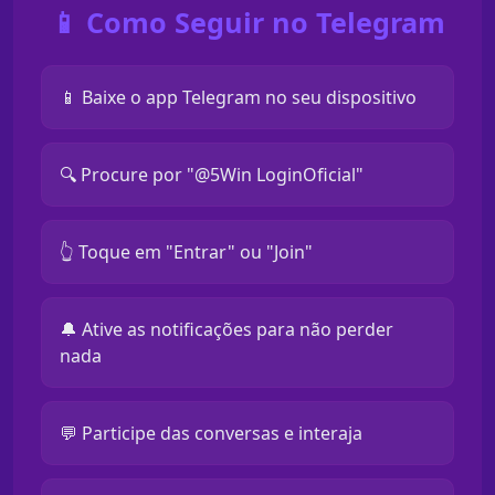
📱 Como Seguir no Telegram
📱 Baixe o app Telegram no seu dispositivo
🔍 Procure por "@5Win LoginOficial"
👆 Toque em "Entrar" ou "Join"
🔔 Ative as notificações para não perder
nada
💬 Participe das conversas e interaja