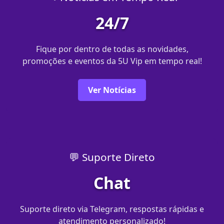
24/7
Fique por dentro de todas as novidades,
promoções e eventos da 5U Vip em tempo real!
Ver Notícias
💬 Suporte Direto
Chat
Suporte direto via Telegram, respostas rápidas e
atendimento personalizado!