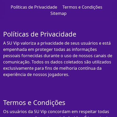
Políticas de Privacidade
Termos e Condições
Sitemap
Políticas de Privacidade
A 5U Vip valoriza a privacidade de seus usuários e está
empenhada em proteger todas as informações
pessoais fornecidas durante o uso de nossos canais de
comunicação. Todos os dados coletados são utilizados
exclusivamente para fins de melhoria contínua da
experiência de nossos jogadores.
Termos e Condições
Os usuários da 5U Vip concordam em respeitar todas