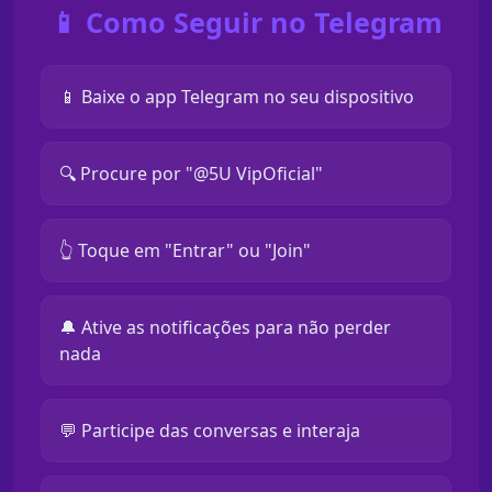
📱 Como Seguir no Telegram
📱 Baixe o app Telegram no seu dispositivo
🔍 Procure por "@5U VipOficial"
👆 Toque em "Entrar" ou "Join"
🔔 Ative as notificações para não perder
nada
💬 Participe das conversas e interaja