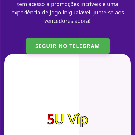
tem acesso a promoções incríveis e uma
experiência de jogo inigualável. Junte-se aos
vencedores agora!
SEGUIR NO TELEGRAM