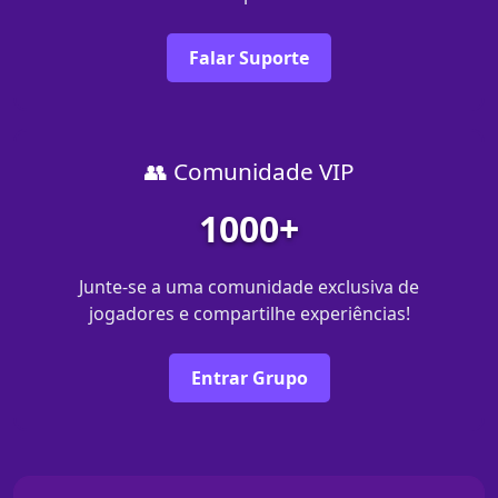
Falar Suporte
👥 Comunidade VIP
1000+
Junte-se a uma comunidade exclusiva de
jogadores e compartilhe experiências!
Entrar Grupo