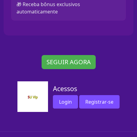
🎁 Receba bônus exclusivos
automaticamente
SEGUIR AGORA
Acessos
Login
Registrar-se