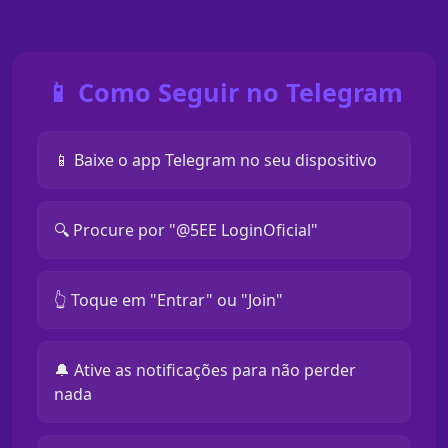
📱 Como Seguir no Telegram
📱 Baixe o app Telegram no seu dispositivo
🔍 Procure por "@5EE LoginOficial"
👆 Toque em "Entrar" ou "Join"
🔔 Ative as notificações para não perder
nada