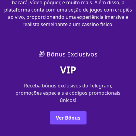
bacará, vídeo pôquer, e muito mais. Além disso, a
plataforma conta com uma seção de jogos com crupiês
ao vivo, proporcionando uma experiência imersiva e
realista semelhante a um cassino físico.
🎁 Bônus Exclusivos
VIP
Receba bônus exclusivos do Telegram,
promoções especiais e códigos promocionais
únicos!
Ver Bônus