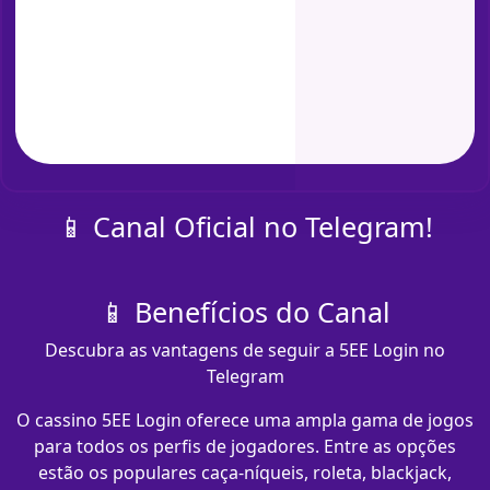
📱 Canal Oficial no Telegram!
📱 Benefícios do Canal
Descubra as vantagens de seguir a 5EE Login no
Telegram
O cassino 5EE Login oferece uma ampla gama de jogos
para todos os perfis de jogadores. Entre as opções
estão os populares caça-níqueis, roleta, blackjack,