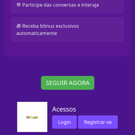
💬 Participe das conversas e interaja
🎁 Receba bônus exclusivos
automaticamente
SEGUIR AGORA
Acessos
Login
Registrar-se