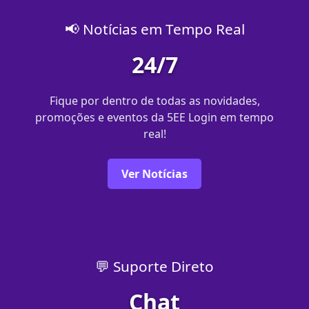
📢 Notícias em Tempo Real
24/7
Fique por dentro de todas as novidades,
promoções e eventos da 5EE Login em tempo
real!
Ver Notícias
💬 Suporte Direto
Chat