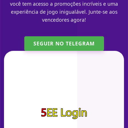
você tem acesso a promoções incríveis e uma
experiência de jogo inigualável. Junte-se aos
vencedores agora!
SEGUIR NO TELEGRAM