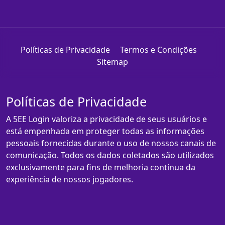
Políticas de Privacidade
Termos e Condições
Sitemap
Políticas de Privacidade
A 5EE Login valoriza a privacidade de seus usuários e
está empenhada em proteger todas as informações
pessoais fornecidas durante o uso de nossos canais de
comunicação. Todos os dados coletados são utilizados
exclusivamente para fins de melhoria contínua da
experiência de nossos jogadores.