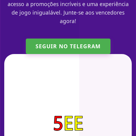
acesso a promoções incríveis e uma experiência
de jogo inigualável. Junte-se aos vencedores
agora!
SEGUIR NO TELEGRAM