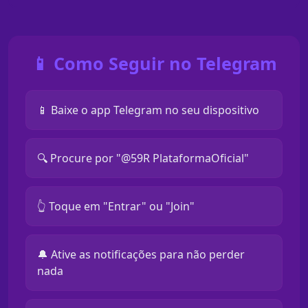
📱 Como Seguir no Telegram
📱 Baixe o app Telegram no seu dispositivo
🔍 Procure por "@59R PlataformaOficial"
👆 Toque em "Entrar" ou "Join"
🔔 Ative as notificações para não perder
nada