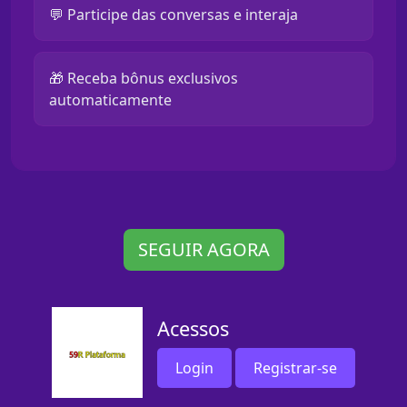
💬 Participe das conversas e interaja
🎁 Receba bônus exclusivos
automaticamente
SEGUIR AGORA
Acessos
Login
Registrar-se