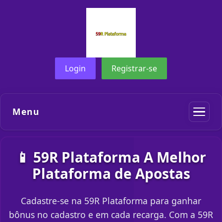
Login
Registrar-se
Menu
📱 59R Plataforma A Melhor
Plataforma de Apostas
Cadastre-se na 59R Plataforma para ganhar
bônus no cadastro e em cada recarga. Com a 59R