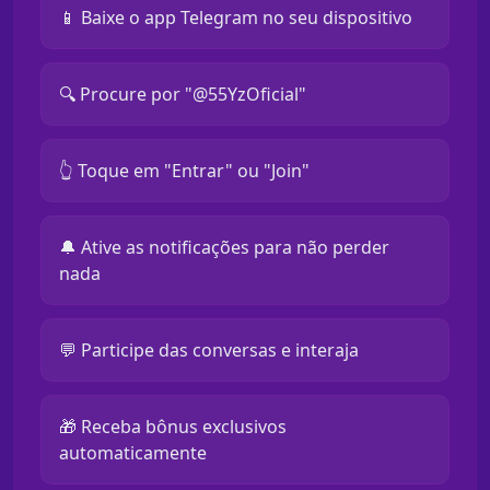
📱 Baixe o app Telegram no seu dispositivo
🔍 Procure por "@55YzOficial"
👆 Toque em "Entrar" ou "Join"
🔔 Ative as notificações para não perder
nada
💬 Participe das conversas e interaja
🎁 Receba bônus exclusivos
automaticamente