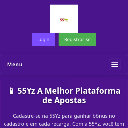
Login
Registrar-se
Menu
📱 55Yz A Melhor Plataforma
de Apostas
Cadastre-se na 55Yz para ganhar bônus no
cadastro e em cada recarga. Com a 55Yz, você tem