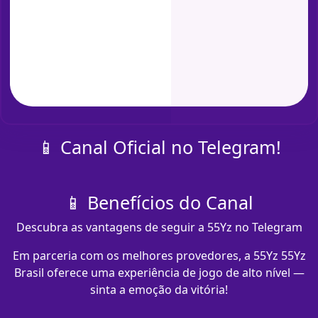
📱 Canal Oficial no Telegram!
📱 Benefícios do Canal
Descubra as vantagens de seguir a 55Yz no Telegram
Em parceria com os melhores provedores, a 55Yz 55Yz
Brasil oferece uma experiência de jogo de alto nível —
sinta a emoção da vitória!