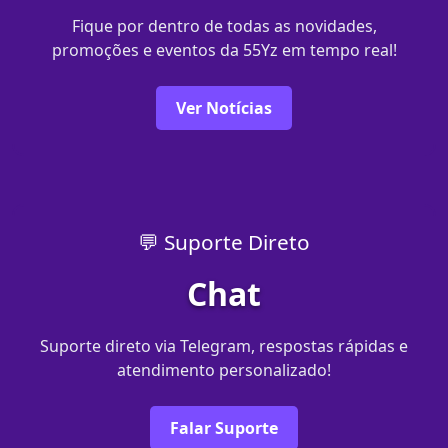
Fique por dentro de todas as novidades,
promoções e eventos da 55Yz em tempo real!
Ver Notícias
💬 Suporte Direto
Chat
Suporte direto via Telegram, respostas rápidas e
atendimento personalizado!
Falar Suporte