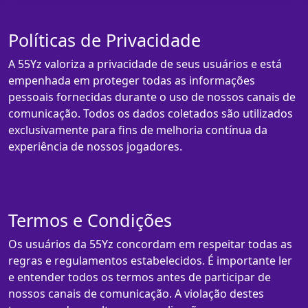
Políticas de Privacidade
A 55Yz valoriza a privacidade de seus usuários e está
empenhada em proteger todas as informações
pessoais fornecidas durante o uso de nossos canais de
comunicação. Todos os dados coletados são utilizados
exclusivamente para fins de melhoria contínua da
experiência de nossos jogadores.
Termos e Condições
Os usuários da 55Yz concordam em respeitar todas as
regras e regulamentos estabelecidos. É importante ler
e entender todos os termos antes de participar de
nossos canais de comunicação. A violação destes