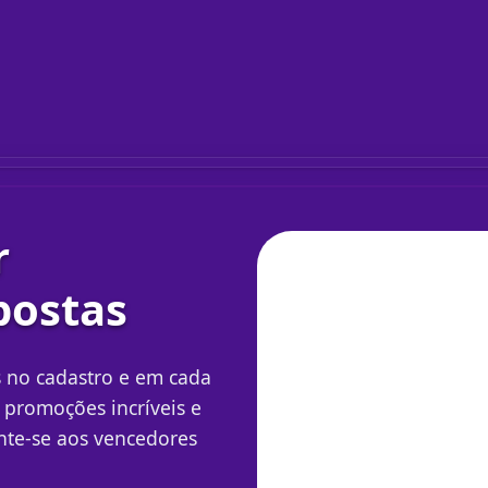
r
postas
 no cadastro e em cada
 promoções incríveis e
unte-se aos vencedores