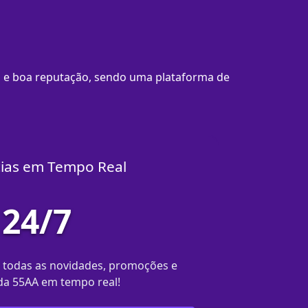
a e boa reputação, sendo uma plataforma de
cias em Tempo Real
24/7
e todas as novidades, promoções e
da 55AA em tempo real!