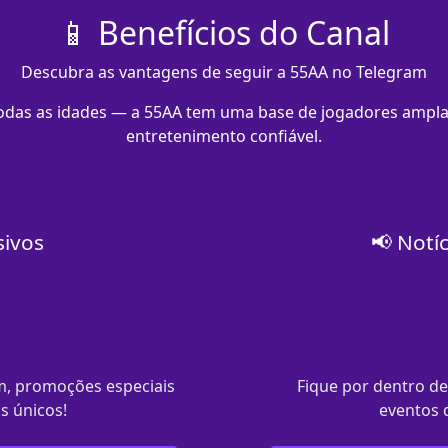
📱 Benefícios do Canal
Descubra as vantagens de seguir a 55AA no Telegram
todas as idades — a 55AA tem uma base de jogadores ampl
entretenimento confiável.
sivos
📢 Notí
m, promoções especiais
Fique por dentro d
s únicos!
eventos 