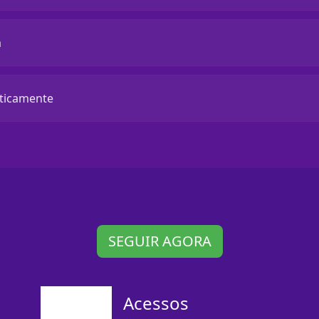
a
aticamente
SEGUIR AGORA
Acessos