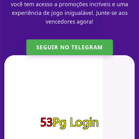
você tem acesso a promoções incríveis e uma
experiência de jogo inigualável. Junte-se aos
vencedores agora!
SEGUIR NO TELEGRAM