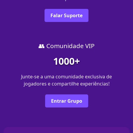
Falar Suporte
👥 Comunidade VIP
1000+
Junte-se a uma comunidade exclusiva de
jogadores e compartilhe experiências!
Entrar Grupo