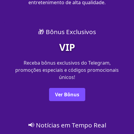
entretenimento de alta qualidade.
🎁 Bônus Exclusivos
VIP
Receba bônus exclusivos do Telegram,
promoções especiais e códigos promocionais
únicos!
Ver Bônus
📢 Notícias em Tempo Real