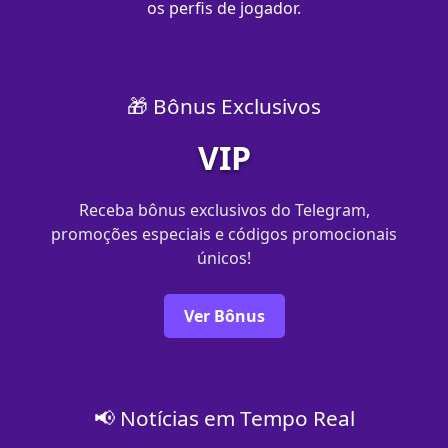
os perfis de jogador.
🎁 Bônus Exclusivos
VIP
Receba bônus exclusivos do Telegram,
promoções especiais e códigos promocionais
únicos!
Ver Bônus
📢 Notícias em Tempo Real