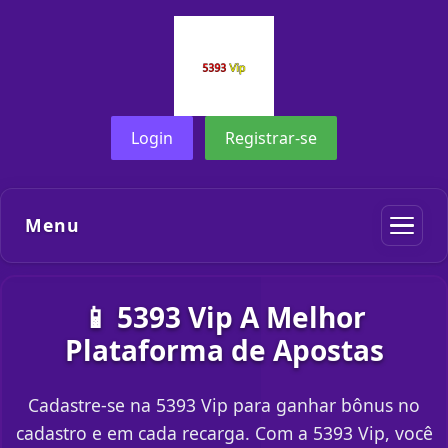
Login
Registrar-se
Menu
📱 5393 Vip A Melhor
Plataforma de Apostas
Cadastre-se na 5393 Vip para ganhar bônus no
cadastro e em cada recarga. Com a 5393 Vip, você