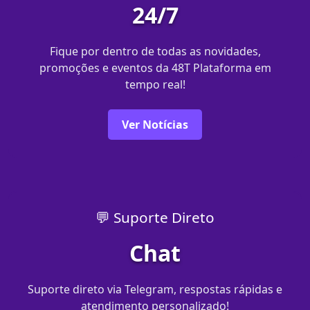
24/7
Fique por dentro de todas as novidades,
promoções e eventos da 48T Plataforma em
tempo real!
Ver Notícias
💬 Suporte Direto
Chat
Suporte direto via Telegram, respostas rápidas e
atendimento personalizado!