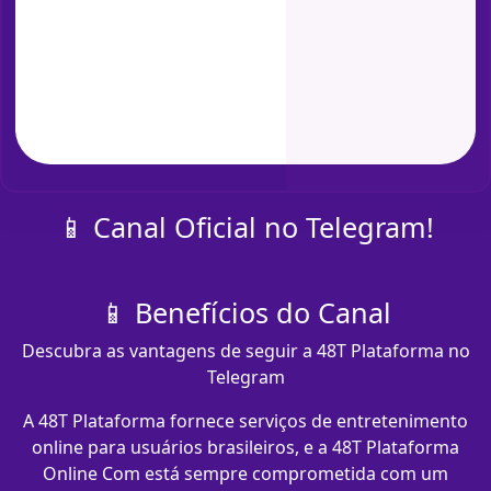
📱 Canal Oficial no Telegram!
📱 Benefícios do Canal
Descubra as vantagens de seguir a 48T Plataforma no
Telegram
A 48T Plataforma fornece serviços de entretenimento
online para usuários brasileiros, e a 48T Plataforma
Online Com está sempre comprometida com um