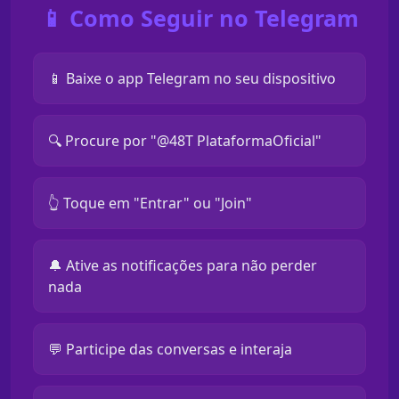
📱 Como Seguir no Telegram
📱 Baixe o app Telegram no seu dispositivo
🔍 Procure por "@48T PlataformaOficial"
👆 Toque em "Entrar" ou "Join"
🔔 Ative as notificações para não perder
nada
💬 Participe das conversas e interaja