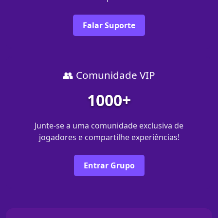
Falar Suporte
👥 Comunidade VIP
1000+
Junte-se a uma comunidade exclusiva de
jogadores e compartilhe experiências!
Entrar Grupo